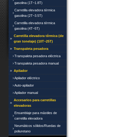
gasolina (1T~1.8T)
Carretilla elevadora térmica
gasolina (2T~3.5T)
Carretilla elevadora térmica
gasolina (4T~5T)
Carretilla elevadora térmica (de
gran tonelaje) (10T~25T)
Transpaleta pesadora
Transpaleta pesadora eléctrica
Transpaleta pesadora manual
Apilador
Apilador eléctrico
Auto-apilador
Apilador manual
Accesarios para carretillas
elevadoras
Ensamblaje para mástiles de
carretilla elevadora
Neumáticos sólidos/Ruedas de
poliuretano