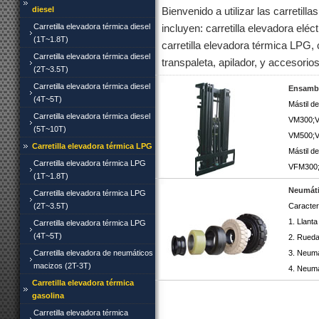
diesel
Bienvenido a utilizar las carreti
Carretilla elevadora térmica diesel
incluyen: carretilla elevadora eléct
(1T~1.8T)
carretilla elevadora térmica LPG, 
Carretilla elevadora térmica diesel
transpaleta, apilador, y accesorios
(2T~3.5T)
Carretilla elevadora térmica diesel
Ensambla
(4T~5T)
Mástil de
Carretilla elevadora térmica diesel
VM300;
(5T~10T)
VM500;
Carretilla elevadora térmica LPG
Mástil de
Carretilla elevadora térmica LPG
VFM300
(1T~1.8T)
Neumáti
Carretilla elevadora térmica LPG
(2T~3.5T)
Caracter
1. Llanta
Carretilla elevadora térmica LPG
(4T~5T)
2. Rueda
Carretilla elevadora de neumáticos
3. Neumá
macizos (2T-3T)
4. Neumát
Carretilla elevadora térmica
gasolina
Carretilla elevadora térmica