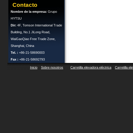
Contacto
Nombre de la empresa:
Grupo
HYTSU
Dir:
4F, Tomson International Trade
Building, No.1 JiLong Road,
WaiGaoQiao Free Trade Zone,
Shanghai, China
Tel. :
+86-21-58690003
Fax :
+86-21-58692793
Inicio
Sobre nosotros
Carretilla elevadora eléctrica
Carretilla el