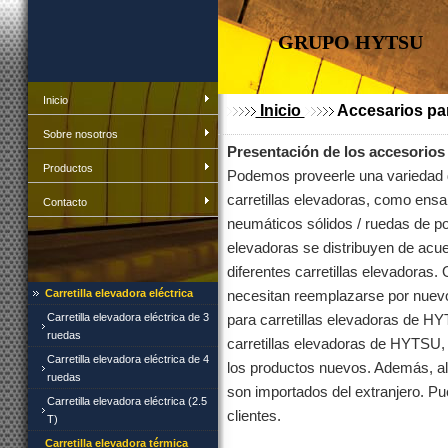
GRUPO HYTSU
Inicio
Inicio
Accesarios par
Sobre nosotros
Presentación de los accesorios 
Productos
Podemos proveerle una variedad d
carretillas elevadoras, como ensam
Contacto
neumáticos sólidos / ruedas de pol
elevadoras se distribuyen de acu
diferentes carretillas elevadoras
Carretilla elevadora eléctrica
necesitan reemplazarse por nuevo
Carretilla elevadora eléctrica de 3
para carretillas elevadoras de HY
ruedas
carretillas elevadoras de HYTSU,
Carretilla elevadora eléctrica de 4
los productos nuevos. Además, al
ruedas
son importados del extranjero. P
Carretilla elevadora eléctrica (2.5
clientes.
T)
Carretilla elevadora térmica