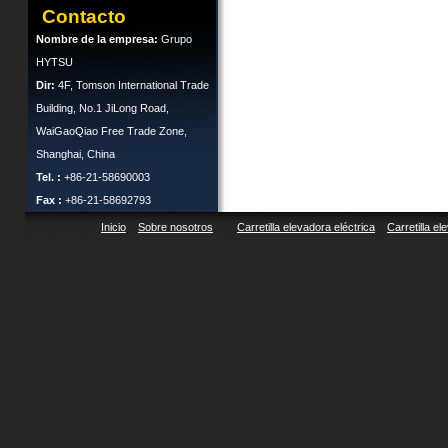
Contacto
Nombre de la empresa:
Grupo
HYTSU
Dir:
4F, Tomson International Trade
Building, No.1 JiLong Road,
WaiGaoQiao Free Trade Zone,
Shanghai, China
Tel. :
+86-21-58690003
Fax :
+86-21-58692793
Inicio
Sobre nosotros
Carretilla elevadora eléctrica
Carretilla el