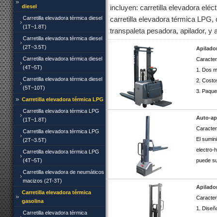
diesel
incluyen: carretilla elevadora eléct
Carretilla elevadora térmica diesel
carretilla elevadora térmica LPG, 
(1T~1.8T)
transpaleta pesadora, apilador, y 
Carretilla elevadora térmica diesel
(2T~3.5T)
Apilador
Carretilla elevadora térmica diesel
Caracterí
(4T~5T)
1. Dos m
Carretilla elevadora térmica diesel
2. Costo
(5T~10T)
3. Paquet
Carretilla elevadora térmica LPG
Carretilla elevadora térmica LPG
Auto-ap
(1T~1.8T)
Caracterí
Carretilla elevadora térmica LPG
El sumin
(2T~3.5T)
electro-
Carretilla elevadora térmica LPG
(4T~5T)
puede sub
Carretilla elevadora de neumáticos
macizos (2T-3T)
Apilado
Carretilla elevadora térmica
Caracter
gasolina
1. Diseñ
Carretilla elevadora térmica