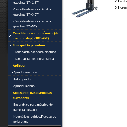
2. Bomba 
gasolina (1T~1.8T)
3. Horqui
Carretilla elevadora térmica
gasolina (2T~3.5T)
Carretilla elevadora térmica
gasolina (4T~5T)
Carretilla elevadora térmica (de
gran tonelaje) (10T~25T)
Transpaleta pesadora
Transpaleta pesadora eléctrica
Transpaleta pesadora manual
Apilador
Apilador eléctrico
Auto-apilador
Apilador manual
Accesarios para carretillas
elevadoras
Ensamblaje para mástiles de
carretilla elevadora
Neumáticos sólidos/Ruedas de
poliuretano