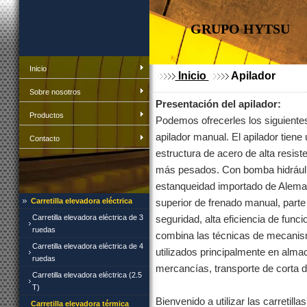
GRUPO HYTSU
Inicio
Inicio
Apilador
Sobre nosotros
Presentación del apilador:
Productos
Podemos ofrecerles los siguientes 
apilador manual. El apilador tie
Contacto
estructura de acero de alta resiste
más pesados. Con bomba hidráulic
estanqueidad importado de Alemani
Carretilla elevadora eléctrica
superior de frenado manual, part
Carretilla elevadora eléctrica de 3
seguridad, alta eficiencia de func
ruedas
combina las técnicas de mecanism
Carretilla elevadora eléctrica de 4
utilizados principalmente en alma
ruedas
mercancías, transporte de corta di
Carretilla elevadora eléctrica (2.5
T)
Bienvenido a utilizar las carreti
Carretilla elevadora térmica