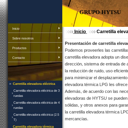
GRUPO HYTSU
Inicio
Inicio
Carretilla ele
Sobre nosotros
Presentación de carretilla elev
Productos
Podemos proveerles las carretill
carretilla elevadora adopta un di
Contacto
dirección, sistema de entrada de a
la reducción de ruido, uso eficien
para minimizar el desplazamiento 
Carretilla elevadora eléctrica
elevadora térmica LPG les ofrece 
Carretilla elevadora eléctrica de 3
Además, de acuerdo con las necesi
ruedas
elevadoras de HYTSU se pueden i
Carretilla elevadora eléctrica de 4
sólidas, y otros anexos para garan
ruedas
la carretilla elevadora térmica LP
Carretilla elevadora eléctrica (2.5
mercancías.
T)
Carretilla elevadora térmica