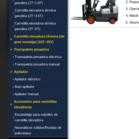
2. Peque
gasolina (1T~1.8T)
3. Opera
Carretilla elevadora térmica
4. Mástil 
gasolina (2T~3.5T)
5. Neumá
Carretilla elevadora térmica
gasolina (4T~5T)
Carretilla elevadora térmica (de
gran tonelaje) (10T~25T)
Transpaleta pesadora
Transpaleta pesadora eléctrica
Transpaleta pesadora manual
Apilador
Apilador eléctrico
Auto-apilador
Apilador manual
Accesarios para carretillas
elevadoras
Ensamblaje para mástiles de
carretilla elevadora
Neumáticos sólidos/Ruedas de
poliuretano