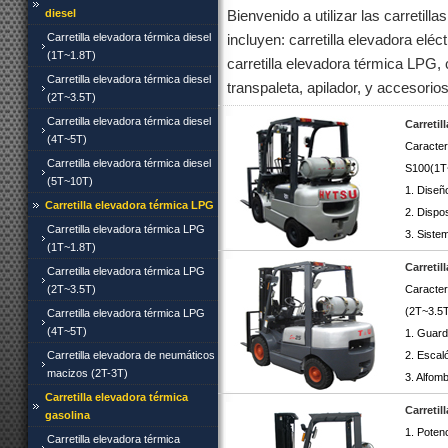
diesel
Bienvenido a utilizar las carreti
Carretilla elevadora térmica diesel
incluyen: carretilla elevadora eléct
(1T~1.8T)
carretilla elevadora térmica LPG, 
Carretilla elevadora térmica diesel
transpaleta, apilador, y accesorios
(2T~3.5T)
Carretilla elevadora térmica diesel
Carretil
(4T~5T)
Caracter
Carretilla elevadora térmica diesel
S100(1T
(5T~10T)
1. Diseñ
Carretilla elevadora térmica LPG
2. Dispo
Carretilla elevadora térmica LPG
3. Sistem
(1T~1.8T)
Carretil
Carretilla elevadora térmica LPG
(2T~3.5T)
Caracter
(2T~3.5T
Carretilla elevadora térmica LPG
(4T~5T)
1. Guar
Carretilla elevadora de neumáticos
2. Escaló
macizos (2T-3T)
3. Alfomb
Carretilla elevadora térmica
Carreti
gasolina
1. Poten
Carretilla elevadora térmica