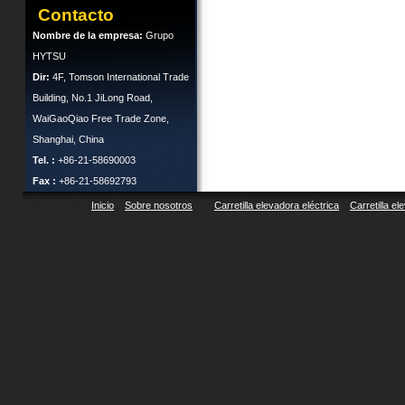
Contacto
Nombre de la empresa:
Grupo
HYTSU
Dir:
4F, Tomson International Trade
Building, No.1 JiLong Road,
WaiGaoQiao Free Trade Zone,
Shanghai, China
Tel. :
+86-21-58690003
Fax :
+86-21-58692793
Inicio
Sobre nosotros
Carretilla elevadora eléctrica
Carretilla el