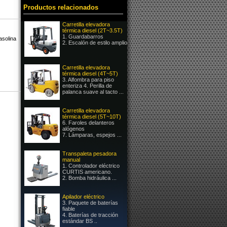
Productos relacionados
Carretilla elevadora
térmica diesel (2T~3.5T)
1. Guardabarros
asolina
2. Escalón de estilo amplio
Carretilla elevadora
térmica diesel (4T~5T)
3. Alfombra para piso
enteriza 4. Perilla de
palanca suave al tacto ...
Carretilla elevadora
térmica diesel (5T~10T)
6. Faroles delanteros
alógenos
7. Lámparas, espejos ...
Transpaleta pesadora
manual
1. Controlador eléctrico
CURTIS americano.
2. Bomba hidráulica ...
Apilador eléctrico
3. Paquete de baterías
fiable
4. Baterías de tracción
estándar BS ..