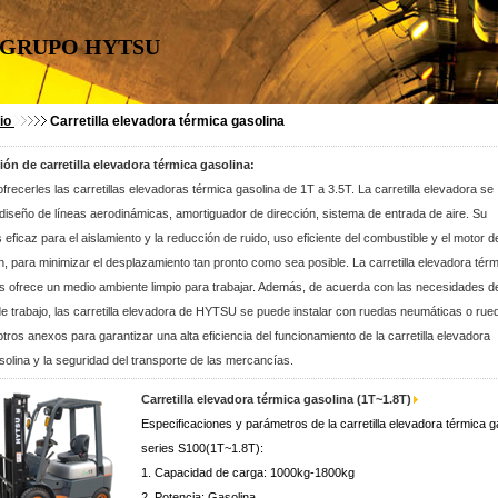
GRUPO HYTSU
cio
Carretilla elevadora térmica gasolina
ión de carretilla elevadora térmica gasolina:
recerles las carretillas elevadoras térmica gasolina de 1T a 3.5T. La carretilla elevadora se
diseño de líneas aerodinámicas, amortiguador de dirección, sistema de entrada de aire. Su
 eficaz para el aislamiento y la reducción de ruido, uso eficiente del combustible y el motor d
, para minimizar el desplazamiento tan pronto como sea posible. La carretilla elevadora tér
es ofrece un medio ambiente limpio para trabajar. Además, de acuerda con las necesidades d
e trabajo, las carretilla elevadora de HYTSU se puede instalar con ruedas neumáticas o rue
otros anexos para garantizar una alta eficiencia del funcionamiento de la carretilla elevadora
solina y la seguridad del transporte de las mercancías.
Carretilla elevadora térmica gasolina (1T~1.8T)
Especificaciones y parámetros de la carretilla elevadora térmica g
series S100(1T~1.8T):
1. Capacidad de carga: 1000kg-1800kg
2. Potencia: Gasolina