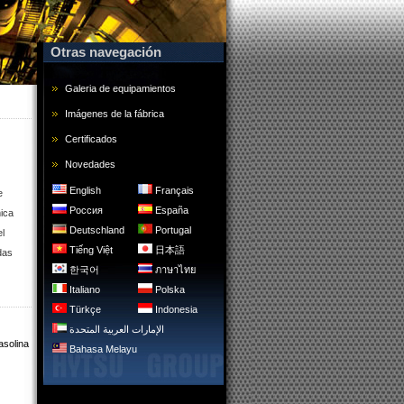
Otras navegación
Galeria de equipamientos
Imágenes de la fábrica
Certificados
Novedades
English
Français
e
Россия
España
mica
Deutschland
Portugal
el
Tiếng Việt
日本語
das
한국어
ภาษาไทย
Italiano
Polska
Türkçe
Indonesia
الإمارات العربية المتحدة
asolina
Bahasa Melayu