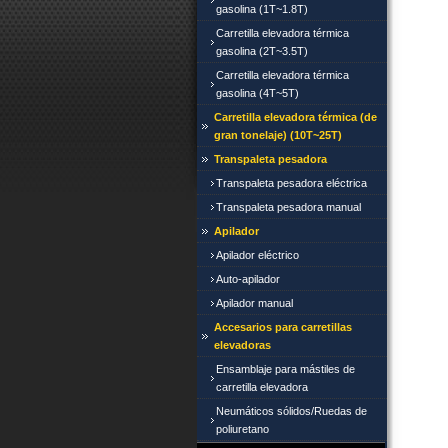
gasolina (1T~1.8T)
Carretilla elevadora térmica
gasolina (2T~3.5T)
Carretilla elevadora térmica
gasolina (4T~5T)
Carretilla elevadora térmica (de
gran tonelaje) (10T~25T)
Transpaleta pesadora
Transpaleta pesadora eléctrica
Transpaleta pesadora manual
Apilador
Apilador eléctrico
Auto-apilador
Apilador manual
Accesarios para carretillas
elevadoras
Ensamblaje para mástiles de
carretilla elevadora
Neumáticos sólidos/Ruedas de
poliuretano