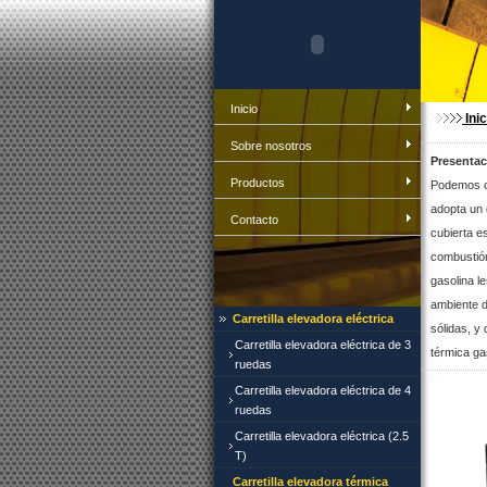
Inicio
Ini
Sobre nosotros
Presentac
Productos
Podemos of
adopta un 
Contacto
cubierta es
combustión
gasolina l
ambiente d
Carretilla elevadora eléctrica
sólidas, y 
Carretilla elevadora eléctrica de 3
térmica ga
ruedas
Carretilla elevadora eléctrica de 4
ruedas
Carretilla elevadora eléctrica (2.5
T)
Carretilla elevadora térmica