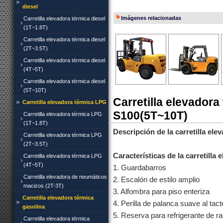
diesel
Imágenes relacionadas
Carretilla elevadora térmica diesel
(1T~1.8T)
Carretilla elevadora térmica diesel
(2T~3.5T)
Carretilla elevadora térmica diesel
(4T~5T)
Carretilla elevadora térmica diesel
(5T~10T)
Carretilla elevadora
Carretilla elevadora térmica LPG
S100(5T~10T)
Carretilla elevadora térmica LPG
(1T~1.8T)
Descripción de la carretilla ele
Carretilla elevadora térmica LPG
(2T~3.5T)
Características de la carretilla
Carretilla elevadora térmica LPG
(4T~5T)
1. Guardabarros
Carretilla elevadora de neumáticos
2. Escalón de estilo amplio
macizos (2T-3T)
3. Alfombra para piso enteriza
Carretilla elevadora térmica
4. Perilla de palanca suave al tac
gasolina
5. Reserva para refrigerante de ra
Carretilla elevadora térmica