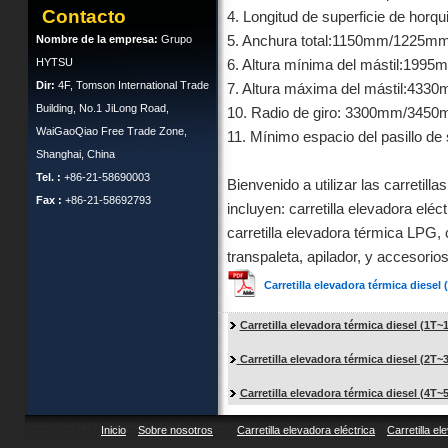
Contacto
4. Longitud de superficie de h
Nombre de la empresa:
Grupo
5. Anchura total:1150mm/1225m
HYTSU
6. Altura mínima del mástil:1
Dir:
4F, Tomson International Trade
7. Altura máxima del mástil:43
Building, No.1 JiLong Road,
10. Radio de giro: 3300mm/34
WaiGaoQiao Free Trade Zone,
11. Mínimo espacio del pasillo
Shanghai, China
Tel. :
+86-21-58690003
Bienvenido a utilizar las carreti
Fax :
+86-21-58692793
incluyen: carretilla elevadora eléct
carretilla elevadora térmica LPG, 
transpaleta, apilador, y accesorios
Carretilla elevadora térmica diesel
Carretilla elevadora térmica diesel (1T~
Carretilla elevadora térmica diesel (2T~3
Carretilla elevadora térmica diesel (4T~
Inicio
Sobre nosotros
Carretilla elevadora eléctrica
Carretilla el