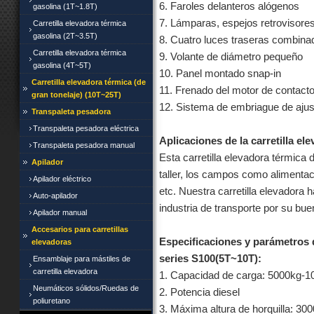
6. Faroles delanteros alógenos
gasolina (1T~1.8T)
7. Lámparas, espejos retrovisore
Carretilla elevadora térmica
gasolina (2T~3.5T)
8. Cuatro luces traseras combina
Carretilla elevadora térmica
9. Volante de diámetro pequeño
gasolina (4T~5T)
10. Panel montado snap-in
Carretilla elevadora térmica (de
11. Frenado del motor de contact
gran tonelaje) (10T~25T)
12. Sistema de embriague de ajus
Transpaleta pesadora
Transpaleta pesadora eléctrica
Aplicaciones de la carretilla el
Transpaleta pesadora manual
Esta carretilla elevadora térmica 
Apilador
taller, los campos como alimentaci
Apilador eléctrico
etc. Nuestra carretilla elevadora 
Auto-apilador
industria de transporte por su bu
Apilador manual
Accesarios para carretillas
Especificaciones y parámetros de
elevadoras
series S100(5T~10T):
Ensamblaje para mástiles de
carretilla elevadora
1. Capacidad de carga: 5000kg-1
Neumáticos sólidos/Ruedas de
2. Potencia diesel
poliuretano
3. Máxima altura de horquilla: 3