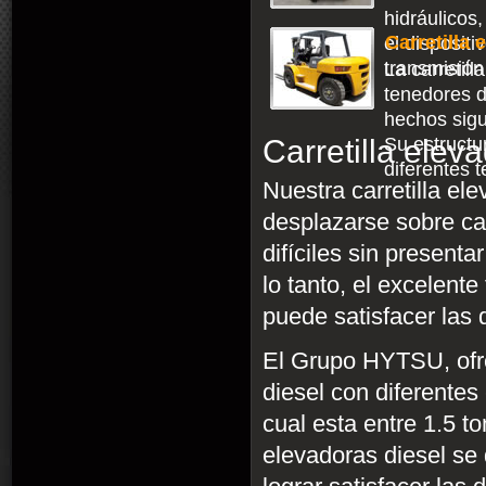
hidráulicos
Carretilla
el dispositi
transmisión 
La carretil
tenedores d
hechos sigu
Carretilla elev
Su estructur
diferentes t
Nuestra carretilla el
desplazarse sobre ca
difíciles sin present
lo tanto, el excelent
puede satisfacer las
El Grupo HYTSU, ofre
diesel con diferentes
cual esta entre 1.5 t
elevadoras diesel se 