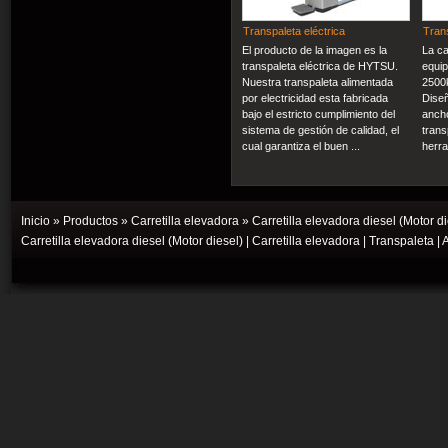
Transpaleta eléctrica
Tran
El producto de la imagen es la
La ca
transpaleta eléctrica de HYTSU.
equip
Nuestra transpaleta alimentada
2500
por electricidad esta fabricada
Dise
bajo el estricto cumplimiento del
anch
sistema de gestión de calidad, el
trans
cual garantiza el buen ...
herra
Inicio
»
Productos
»
Carretilla elevadora
» Carretilla elevadora diesel (Motor di
Carretilla elevadora diesel (Motor diesel)
|
Carretilla elevadora
|
Transpaleta
|
A