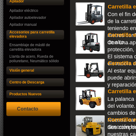
Apilador
Carretilla 
Apilador eléctrico
Con el fin d
Apilador autoelevador
de la carret
Apilador manual
teniendo en
Accesorios para carretilla
Carretilla 
metros conf
elevadora
de alto ...
Con una apa
Ensamblaje de mástil de
protección,
carretilla elevadora
El sistema d
Llanta de acero, Rueda de
poliuretano, Neumático sólido
Carretilla 
elevadora di
Al estar eq
Visión general
puede abrir
Centro de Descarga
y reparación
Carretilla 
Productos Nuevos
La palanca 
del volante. 
Contacto
cambios de 
Carretilla
Nuestra car
dirección hi
Sus compon
nuestras ca