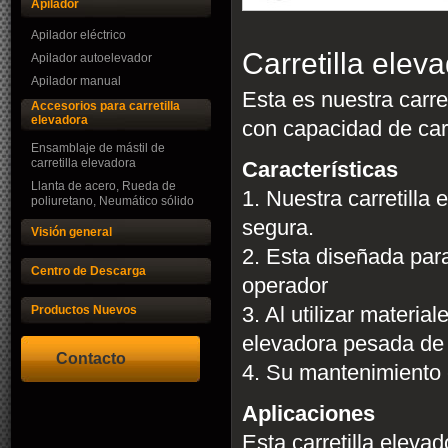
Apilador
Apilador eléctrico
Carretilla ele
Apilador autoelevador
Apilador manual
Esta es nuestra carre
Accesorios para carretilla
elevadora
con capacidad de car
Ensamblaje de mástil de
carretilla elevadora
Características
Llanta de acero, Rueda de
1. Nuestra carretilla
poliuretano, Neumático sólido
segura.
Visión general
2. Esta diseñada para
Centro de Descarga
operador
Productos Nuevos
3. Al utilizar material
elevadora pesada de
Contacto
4. Su mantenimiento es
Aplicaciones
Esta carretilla eleva