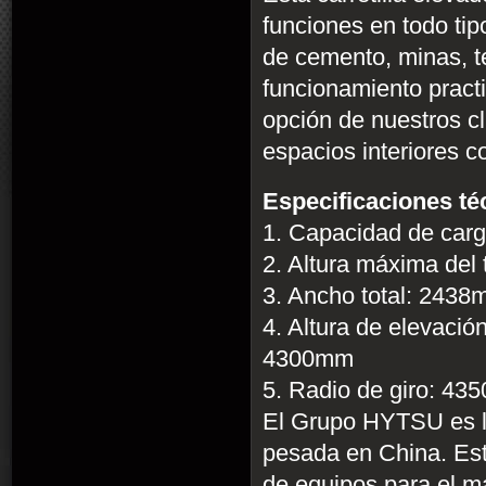
funciones en todo tip
de cemento, minas, t
funcionamiento practi
opción de nuestros cl
espacios interiores c
Especificaciones téc
1. Capacidad de car
2. Altura máxima de
3. Ancho total: 24
4. Altura de elevac
4300mm
5. Radio de giro: 
El Grupo HYTSU es líd
pesada en China. Est
de equipos para el ma