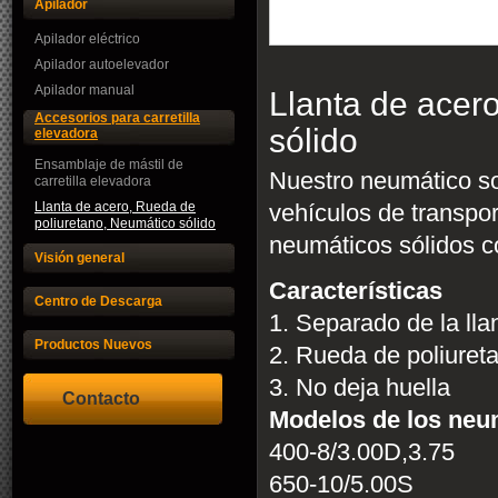
Apilador
Apilador eléctrico
Apilador autoelevador
Apilador manual
Llanta de acer
Accesorios para carretilla
sólido
elevadora
Ensamblaje de mástil de
Nuestro neumático sol
carretilla elevadora
Llanta de acero, Rueda de
vehículos de transpo
poliuretano, Neumático sólido
neumáticos sólidos c
Visión general
Características
Centro de Descarga
1. Separado de la lla
Productos Nuevos
2. Rueda de poliuret
3. No deja huella
Contacto
Modelos de los neu
400-8/3.00D,3.75
650-10/5.00S