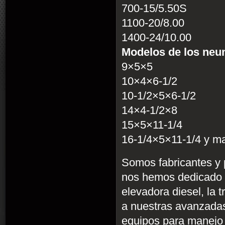
700-15/5.50S
1100-20/8.00
1400-24/10.00
Modelos de los neum
9×5×5
10×4×6-1/2
10-1/2×5×6-1/2
14×4-1/2×8
15×5×11-1/4
16-1/4×5×11-1/4 y m
Somos fabricantes y p
nos hemos dedicado a p
elevadora diesel, la t
a nuestras avanzadas
equipos para manejo d