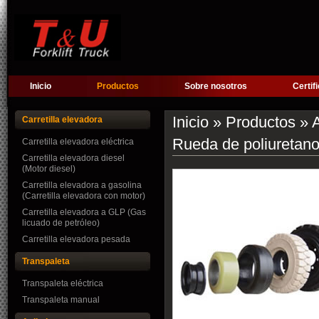
Inicio
Productos
Sobre nosotros
Certif
Inicio
»
Productos
»
A
Carretilla elevadora
Rueda de poliuretano
Carretilla elevadora eléctrica
Carretilla elevadora diesel
(Motor diesel)
Carretilla elevadora a gasolina
(Carretilla elevadora con motor)
Carretilla elevadora a GLP (Gas
licuado de petróleo)
Carretilla elevadora pesada
Transpaleta
Transpaleta eléctrica
Transpaleta manual