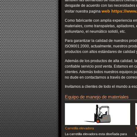
también las demandas de nuestros clientes
desgaste de acuerdo con las necesidades de
web https://www.
visitar nuestra pagina
Como fabricante con amplia experiencia en 
materiales, como transpaletas, apiladores, e
poliuretano, el neumático solidó, etc.
Para garantizar la calidad de nuestros pro
ISO9001:2000, actualmente, nuestros produc
productos con altos estándares de calidad 
Además de los productos de alta calidad, ta
confiable servicio post venta. Estamos en 
clientes. Además todos nuestros equipos pa
no dude en contactarnos a través de correo 
Invitamos a clientes de todo el mundo a esc
Equipo de manejo de materiales
Carretilla elevadora
La carretilla elevadora esta diseñada para
L