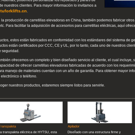
. Además, podemos personalizar los repuestos y partes de
 nuestros clientes. Para mayor información lo invitamos a
tuforklifts.cn
.
la producción de carretillas elevadoras en China, también podemos fabricar otro
tc. Para facilitar la adquisición de accesorios para carretillas eléctricas, aquí ofre
ductos, estos están fabricados en conformidad con los estándares del sistema de ge
tos están certificados por CCC, CE y UL, por lo tanto, cada uno de nuestros clien
y seguridad.
mbién ofrecemos un completo y bien diseñado servicio al cliente, el cual incluye, s
capacidad de ofrecer carretillas elevadoras fabricadas de acuerdo con los requerim
ra manejo de materiales cuentan con un año de garantía. Para obtener mayor info
electrónico o teléfono.
oger nuestros productos, estaremos siempre listos para servirle.
Transpaleta
Apilador
a transpaleta eléctrica de HYTSU, esta
Diseñado con una estructura firme y