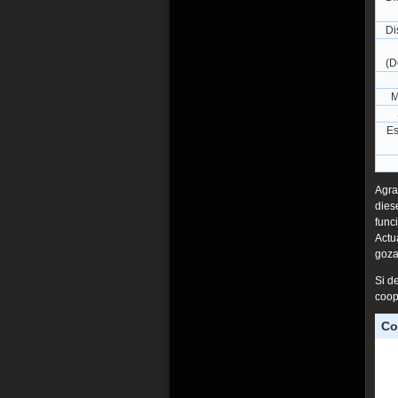
Di
(D
M
Es
Agra
dies
func
Actu
goza
Si d
coop
Co