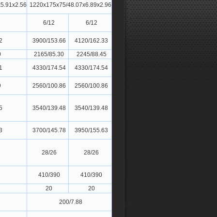
5.91x2.56
1220x175x75/48.07x6.89x2.96
6/12
6/12
2
3900/153.66
4120/162.33
0
2165/85.30
2245/88.45
1
4330/174.54
4330/174.54
9
2560/100.86
2560/100.86
5
3540/139.48
3540/139.48
3
3700/145.78
3950/155.63
28/26
28/26
410/390
410/390
20
20
200/7.88