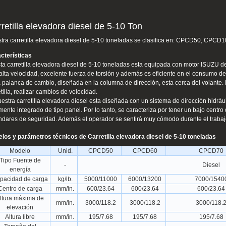
retilla elevadora diesel de 5-10 Ton
tra carretilla elevadora diesel de 5-10 toneladas se clasifica en: CPCD50, CPCD10
cterísticas
sta carretilla elevadora diesel de 5-10 toneladas esta equipada con motor ISUZU de 6
alta velocidad, excelente fuerza de torsión y además es eficiente en el consumo d
a palanca de cambio, diseñada en la columna de dirección, esta cerca del volante. Por
etilla, realizar cambios de velocidad.
uestra carretilla elevadora diesel esta diseñada con un sistema de dirección hidráu
lmente integrado de tipo panel. Por lo tanto, se caracteriza por tener un bajo centro
ndares de seguridad. Además el operador se sentirá muy cómodo durante el trabajo 
los y parámetros técnicos de Carretilla elevadora diesel de 5-10 toneladas
Modelo
Unid.
CPCD50
CPCD60
CPCD70
Tipo Fuente de
-
Diesel
energía
pacidad de carga
kg/lb.
5000/11000
6000/13200
7000/1540
Centro de carga
mm/in.
600/23.64
600/23.64
600/23.64
ltura máxima de
mm/in.
3000/118.2
3000/118.2
3000/118.
elevación
Altura libre
mm/in.
195/7.68
195/7.68
195/7.68