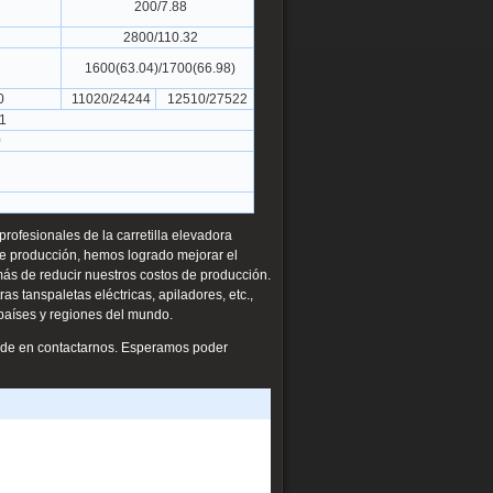
200/7.88
2800/110.32
1600(63.04)/1700(66.98)
0
11020/24244
12510/27522
1
0
ofesionales de la carretilla elevadora
 de producción, hemos logrado mejorar el
ás de reducir nuestros costos de producción.
as tanspaletas eléctricas, apiladores, etc.,
 países y regiones del mundo.
dude en contactarnos. Esperamos poder