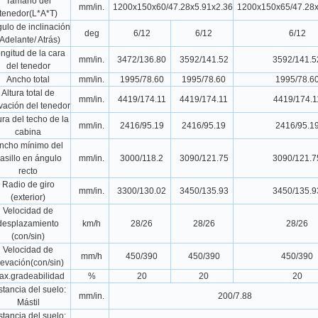
Tamaño del
mm/in.
1200x150x60/47.28x5.91x2.36
1200x150x65/47.28x
tenedor(L*A*T)
ulo de inclinación
deg
6/12
6/12
6/12
Adelante/ Atrás)
ngitud de la cara
mm/in.
3472/136.80
3592/141.52
3592/141.5
del tenedor
Ancho total
mm/in.
1995/78.60
1995/78.60
1995/78.6
Altura total de
mm/in.
4419/174.11
4419/174.11
4419/174.1
vación del tenedor
ura del techo de la
mm/in.
2416/95.19
2416/95.19
2416/95.1
cabina
ncho mínimo del
asillo en ángulo
mm/in.
3000/118.2
3090/121.75
3090/121.7
recto
Radio de giro
mm/in.
3300/130.02
3450/135.93
3450/135.9
(exterior)
Velocidad de
desplazamiento
km/h
28/26
28/26
28/26
(con/sin)
Velocidad de
mm/h
450/390
450/390
450/390
levación(con/sin)
ax.gradeabilidad
%
20
20
20
stancia del suelo:
mm/in.
200/7.88
Mástil
stancia del suelo: