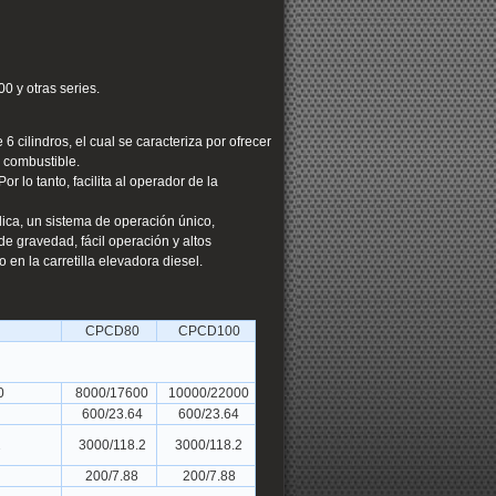
0 y otras series.
 cilindros, el cual se caracteriza por ofrecer
e combustible.
 lo tanto, facilita al operador de la
lica, un sistema de operación único,
 de gravedad, fácil operación y altos
en la carretilla elevadora diesel.
CPCD80
CPCD100
0
8000/17600
10000/22000
600/23.64
600/23.64
2
3000/118.2
3000/118.2
200/7.88
200/7.88