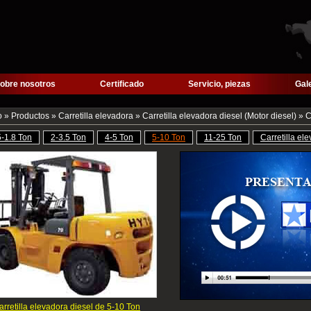
obre nosotros
Certificado
Servicio, piezas
Gal
o
»
Productos
»
Carretilla elevadora
»
Carretilla elevadora diesel (Motor diesel)
» C
5-1.8 Ton
2-3.5 Ton
4-5 Ton
5-10 Ton
11-25 Ton
Carretilla e
arretilla elevadora diesel de 5-10 Ton