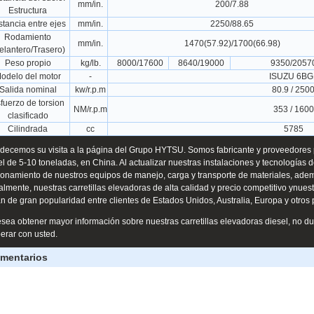
mm/in.
200/7.88
Estructura
stancia entre ejes
mm/in.
2250/88.65
Rodamiento
mm/in.
1470(57.92)/1700(66.98)
elantero/Trasero)
Peso propio
kg/lb.
8000/17600
8640/19000
9350/2057
odelo del motor
-
ISUZU 6BG
Salida nominal
kw/r.p.m
80.9 / 250
fuerzo de torsion
NM/r.p.m
353 / 1600
clasificado
Cilindrada
cc
5785
decemos su visita a la página del Grupo HYTSU. Somos fabricante y proveedores pr
el de 5-10 toneladas, en China. Al actualizar nuestras instalaciones y tecnologías
ionamiento de nuestros equipos de manejo, carga y transporte de materiales, adem
almente, nuestras carretillas elevadoras de alta calidad y precio competitivo ynuestr
n de gran popularidad entre clientes de Estados Unidos, Australia, Europa y otros
esea obtener mayor información sobre nuestras carretillas elevadoras diesel, no 
erar con usted.
mentarios