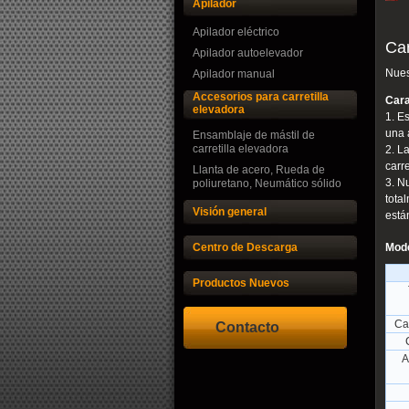
Apilador
Apilador eléctrico
Car
Apilador autoelevador
Nues
Apilador manual
Accesorios para carretilla
Cara
elevadora
1. E
una 
Ensamblaje de mástil de
carretilla elevadora
2. L
carr
Llanta de acero, Rueda de
3. N
poliuretano, Neumático sólido
tota
Visión general
está
Centro de Descarga
Mode
Productos Nuevos
Ca
Contacto
A