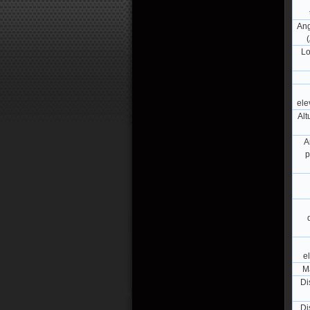
Ang
(
Lo
ele
Alt
A
p
e
M
Di
Di